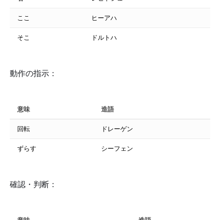
ここ
ヒーアハ
そこ
ドルトハ
動作の指示：
意味
造語
回転
ドレーゲン
ずらす
シーフェン
確認・判断：