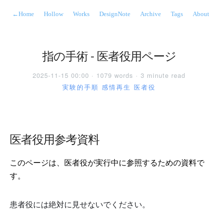
←
Home
Hollow
Works
DesignNote
Archive
Tags
About
指の手術 - 医者役用ページ
2025-11-15 00:00 · 1079 words · 3 minute read
実験的手順
感情再生
医者役
医者役用参考資料
このページは、医者役が実行中に参照するための資料で
す。
患者役には絶対に見せないでください。